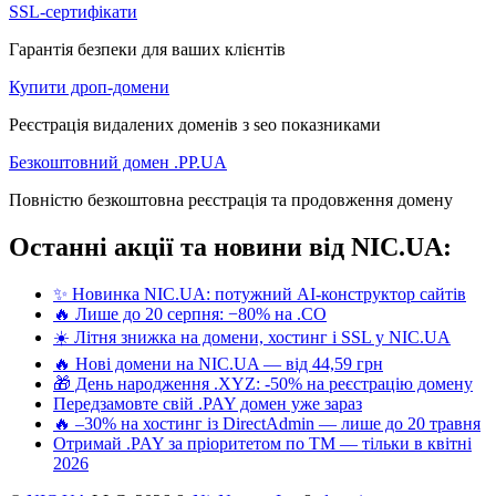
SSL-сертифікати
Гарантія безпеки для ваших клієнтів
Купити дроп-домени
Реєстрація видалених доменів з seo показниками
Безкоштовний домен .PP.UA
Повністю безкоштовна реєстрація та продовження домену
Останні акції та новини від NIC.UA:
✨ Новинка NIC.UA: потужний AI-конструктор сайтів
🔥 Лише до 20 серпня: −80% на .CO
☀️ Літня знижка на домени, хостинг і SSL у NIC.UA
🔥 Нові домени на NIC.UA — від 44,59 грн
🎁 День народження .XYZ: -50% на реєстрацію домену
Передзамовте свій .PAY домен уже зараз
🔥 –30% на хостинг із DirectAdmin — лише до 20 травня
Отримай .PAY за пріоритетом по ТМ — тільки в квітні
2026