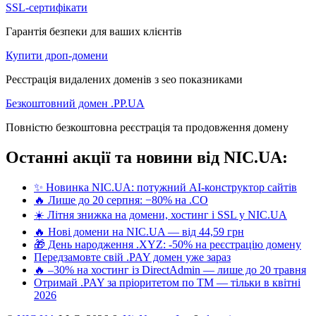
SSL-сертифікати
Гарантія безпеки для ваших клієнтів
Купити дроп-домени
Реєстрація видалених доменів з seo показниками
Безкоштовний домен .PP.UA
Повністю безкоштовна реєстрація та продовження домену
Останні акції та новини від NIC.UA:
✨ Новинка NIC.UA: потужний AI-конструктор сайтів
🔥 Лише до 20 серпня: −80% на .CO
☀️ Літня знижка на домени, хостинг і SSL у NIC.UA
🔥 Нові домени на NIC.UA — від 44,59 грн
🎁 День народження .XYZ: -50% на реєстрацію домену
Передзамовте свій .PAY домен уже зараз
🔥 –30% на хостинг із DirectAdmin — лише до 20 травня
Отримай .PAY за пріоритетом по ТМ — тільки в квітні
2026