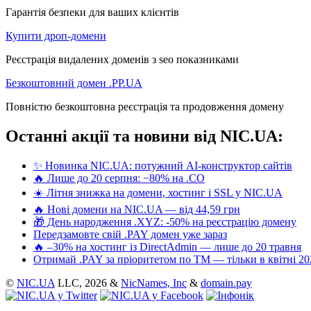
Гарантія безпеки для ваших клієнтів
Купити дроп-домени
Реєстрація видалених доменів з seo показниками
Безкоштовний домен .PP.UA
Повністю безкоштовна реєстрація та продовження домену
Останні акції та новини від NIC.UA:
✨ Новинка NIC.UA: потужний AI-конструктор сайтів
🔥 Лише до 20 серпня: −80% на .CO
☀️ Літня знижка на домени, хостинг і SSL у NIC.UA
🔥 Нові домени на NIC.UA — від 44,59 грн
🎁 День народження .XYZ: -50% на реєстрацію домену
Передзамовте свій .PAY домен уже зараз
🔥 –30% на хостинг із DirectAdmin — лише до 20 травня
Отримай .PAY за пріоритетом по ТМ — тільки в квітні 20
©
NIC.UA
LLC,
2026 &
NicNames, Inc
&
domain.pay