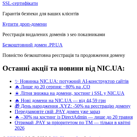
SSL-сертифікати
Гарантія безпеки для ваших клієнтів
Купити дроп-домени
Реєстрація видалених доменів з seo показниками
Безкоштовний домен .PP.UA
Повністю безкоштовна реєстрація та продовження домену
Останні акції та новини від NIC.UA:
✨ Новинка NIC.UA: потужний AI-конструктор сайтів
🔥 Лише до 20 серпня: −80% на .CO
☀️ Літня знижка на домени, хостинг і SSL у NIC.UA
🔥 Нові домени на NIC.UA — від 44,59 грн
🎁 День народження .XYZ: -50% на реєстрацію домену
Передзамовте свій .PAY домен уже зараз
🔥 –30% на хостинг із DirectAdmin — лише до 20 травня
Отримай .PAY за пріоритетом по ТМ — тільки в квітні
2026