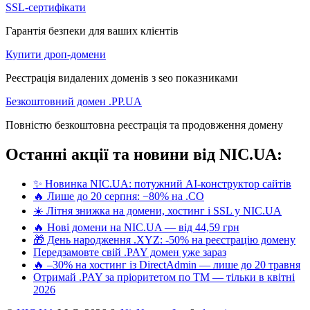
SSL-сертифікати
Гарантія безпеки для ваших клієнтів
Купити дроп-домени
Реєстрація видалених доменів з seo показниками
Безкоштовний домен .PP.UA
Повністю безкоштовна реєстрація та продовження домену
Останні акції та новини від NIC.UA:
✨ Новинка NIC.UA: потужний AI-конструктор сайтів
🔥 Лише до 20 серпня: −80% на .CO
☀️ Літня знижка на домени, хостинг і SSL у NIC.UA
🔥 Нові домени на NIC.UA — від 44,59 грн
🎁 День народження .XYZ: -50% на реєстрацію домену
Передзамовте свій .PAY домен уже зараз
🔥 –30% на хостинг із DirectAdmin — лише до 20 травня
Отримай .PAY за пріоритетом по ТМ — тільки в квітні
2026