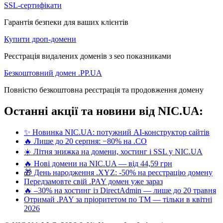
SSL-сертифікати
Гарантія безпеки для ваших клієнтів
Купити дроп-домени
Реєстрація видалених доменів з seo показниками
Безкоштовний домен .PP.UA
Повністю безкоштовна реєстрація та продовження домену
Останні акції та новини від NIC.UA:
✨ Новинка NIC.UA: потужний AI-конструктор сайтів
🔥 Лише до 20 серпня: −80% на .CO
☀️ Літня знижка на домени, хостинг і SSL у NIC.UA
🔥 Нові домени на NIC.UA — від 44,59 грн
🎁 День народження .XYZ: -50% на реєстрацію домену
Передзамовте свій .PAY домен уже зараз
🔥 –30% на хостинг із DirectAdmin — лише до 20 травня
Отримай .PAY за пріоритетом по ТМ — тільки в квітні
2026