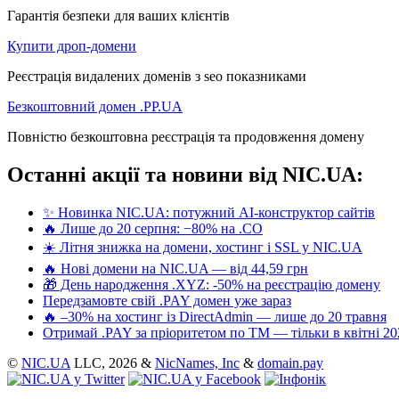
Гарантія безпеки для ваших клієнтів
Купити дроп-домени
Реєстрація видалених доменів з seo показниками
Безкоштовний домен .PP.UA
Повністю безкоштовна реєстрація та продовження домену
Останні акції та новини від NIC.UA:
✨ Новинка NIC.UA: потужний AI-конструктор сайтів
🔥 Лише до 20 серпня: −80% на .CO
☀️ Літня знижка на домени, хостинг і SSL у NIC.UA
🔥 Нові домени на NIC.UA — від 44,59 грн
🎁 День народження .XYZ: -50% на реєстрацію домену
Передзамовте свій .PAY домен уже зараз
🔥 –30% на хостинг із DirectAdmin — лише до 20 травня
Отримай .PAY за пріоритетом по ТМ — тільки в квітні 20
©
NIC.UA
LLC,
2026 &
NicNames, Inc
&
domain.pay