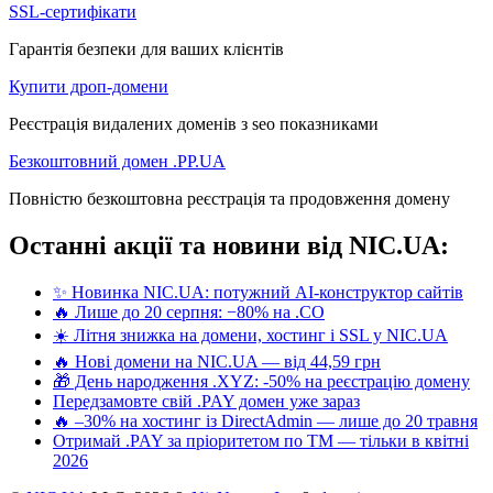
SSL-сертифікати
Гарантія безпеки для ваших клієнтів
Купити дроп-домени
Реєстрація видалених доменів з seo показниками
Безкоштовний домен .PP.UA
Повністю безкоштовна реєстрація та продовження домену
Останні акції та новини від NIC.UA:
✨ Новинка NIC.UA: потужний AI-конструктор сайтів
🔥 Лише до 20 серпня: −80% на .CO
☀️ Літня знижка на домени, хостинг і SSL у NIC.UA
🔥 Нові домени на NIC.UA — від 44,59 грн
🎁 День народження .XYZ: -50% на реєстрацію домену
Передзамовте свій .PAY домен уже зараз
🔥 –30% на хостинг із DirectAdmin — лише до 20 травня
Отримай .PAY за пріоритетом по ТМ — тільки в квітні
2026